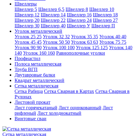
Швеллеры
Швеллер 5
Швеллер 6,5
Швеллер 8
Швеллер 10
Швеллер 12
Швеллер 14
Швеллер 16
Швеллер 18
Швеллер 20
Швеллер 22
Швеллер 24
Швеллер 27
Швеллер 30
Швеллер 40
Швеллер У
Швеллер П
Уголок металлический
Уголок 25 25
Уголок 32 32
Уголок 35 35
Уголок 40 40
Уголок 45 45
Уголок 50 50
Уголок 63 63
Уголок 75 75
Уголок 90 90
Уголок 100 100
Уголок 125 125
Уголок 140
140
Уголок 160 160
Равнополочные уголки
Профнастил
Полоса металлическая
Труба ВГП
Двутавровые балки
Квадрат металлический
Сетка металлическая
Сетка Рабица
Сетка Сварная в Картах
Сетка Сварная в
Рулонах
Листовой прокат
Лист горячекатаный
Лист оцинкованный
Лист
рифленый
Лист холоднокатный
Винтовые сваи
Сетка металлическая