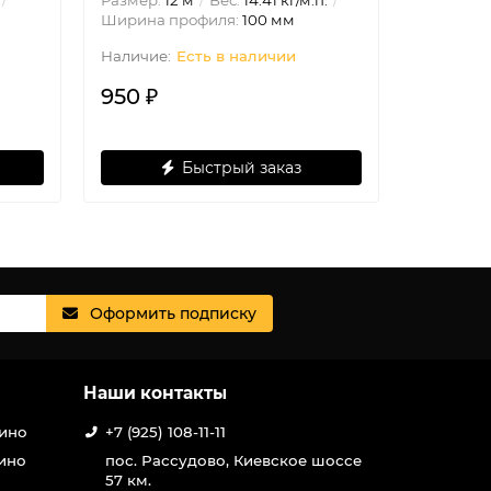
Размер:
12 м
Вес:
14.41 кг/м.п.
Размер:
6
Ширина профиля:
100 мм
Ширина 
Есть в наличии
950 ₽
165 ₽
Быстрый заказ
Оформить подписку
Наши контакты
шино
+7 (925) 108-11-11
ино
пос. Рассудово, Киевское шоссе
57 км.