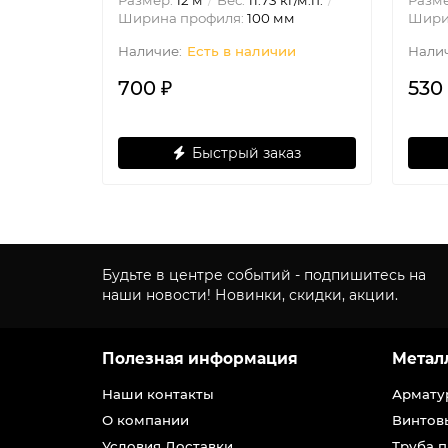
Размер:
12 м
Вес:
11.73 кг/м.п.
Разм
Ширина профиля:
100 мм
Шири
Есть в наличии
700 ₽
530
Быстрый заказ
Будьте в центре событий - подпишитесь на
наши новости! Новинки, скидки, акции.
Полезная информация
Метал
Наши контакты
Армату
О компании
Винтов
Условия Доставки
Труба 