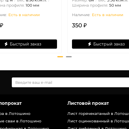
ер:
12 м
Вес:
8.96 кг/м.п.
Размер:
6м
Вес:
5.56 кг/м.п.
на профиля:
100 мм
Ширина профиля:
50 мм
Есть в наличии
Есть в наличии
 ₽
350 ₽
Быстрый заказ
Быстрый заказ
лопрокат
Листовой прокат
ра в Лотошино
Лист горячекатаный в Лото
ые сваи в Лотошино
Лист оцинкованный в Лотош
профильная в Лотошино
Лист рифленый в Лотошино