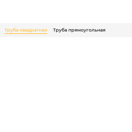
Быстрый заказ
Труба квадратная
Труба прямоугольная
Профильная труба 50х50х1,5 мм
Есть в наличии
165 ₽
Быстрый заказ