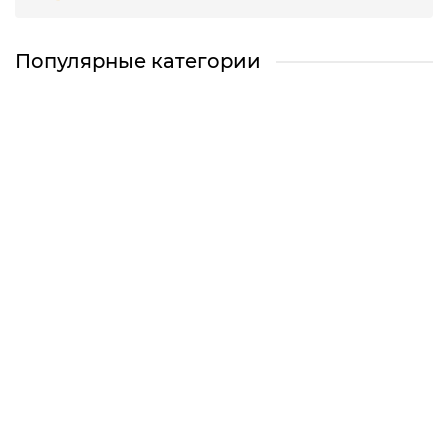
Популярные категории
Арматура
Арматура рифленая
Арматура гладкая
Все категории
Труба профильная
Труба профильная квадратная
Труба профильная прямоугольная
Все категории
Сетка металлическая